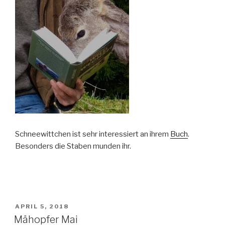
Schneewittchen ist sehr interessiert an ihrem
Buch
.
Besonders die Staben munden ihr.
VERÖFFENTLICHT
APRIL 5, 2018
AM
Mähopfer Mai